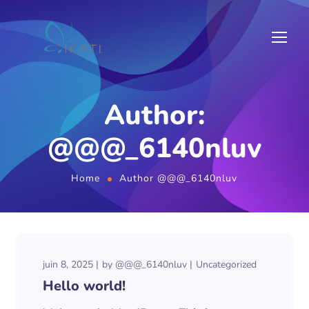
Author:
@@@_6140nluv
Home
Author @@@_6140nluv
juin 8, 2025
by
@@@_6140nluv
Uncategorized
Hello world!